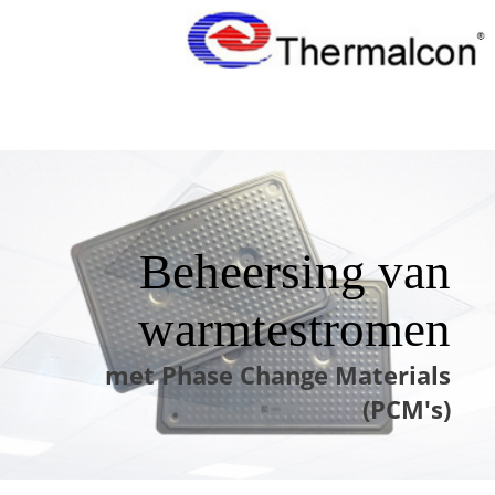
Beheersing van
warmtestromen
met Phase Change Materials
(PCM's)